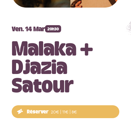
Billetterie en ligne
Ven. 14 Mar
20h30
Malaka +
Djazia
Infos Pratiques
Satour
Tarifs & Abonnements
Accueil et billetterie
Médiathèque Quai des Arts
Réserver
20€ | 11€ | 8€
Autour de la saison