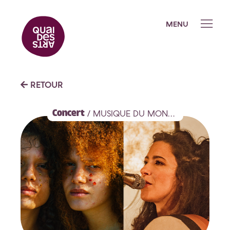
MENU
Quai des Arts
RETOUR
L’équipe
Concert
/ MUSIQUE DU MONDE
Les partenaires et réseaux
Galerie photo
Programmation
Saison 2026-2027