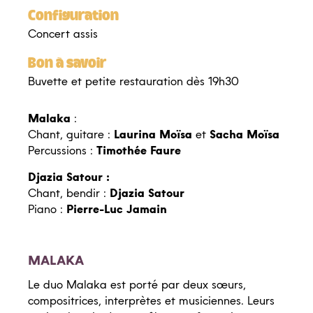
Configuration
Les vendredis-midis du Quai des Arts
Concert assis
Les actions culturelles
Bon à savoir
Les résidences d’artistes
Buvette et petite restauration dès 19h30
Malaka
:
L’école du spectateur
Chant, guitare :
Laurina Moïsa
et
Sacha Moïsa
Percussions :
Timothée Faure
Spectacles scolaires
Djazia Satour :
Dossiers pédagogiques
Chant, bendir :
Djazia Satour
Piano :
Pierre-Luc Jamain
MALAKA
Le duo Malaka est porté par deux sœurs,
compositrices, interprètes et musiciennes. Leurs