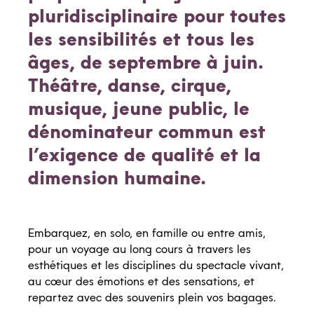
pluridisciplinaire pour toutes
les sensibilités et tous les
Billetterie en ligne
âges, de septembre à juin.
Théâtre, danse, cirque,
musique, jeune public, le
dénominateur commun est
Infos Pratiques
l’exigence de qualité et la
dimension humaine.
Tarifs & Abonnements
Accueil et billetterie
Médiathèque Quai des Arts
Embarquez, en solo, en famille ou entre amis,
pour un voyage au long cours à travers les
esthétiques et les disciplines du spectacle vivant,
au cœur des émotions et des sensations, et
Autour de la saison
repartez avec des souvenirs plein vos bagages.