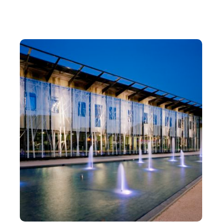
Les vendredis-midis du Quai des Arts
Les actions culturelles
Les résidences d’artistes
L’école du spectateur
Spectacles scolaires
Dossiers pédagogiques