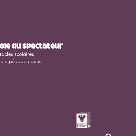
cole du spectateur
tacles scolaires
iers pédagogiques