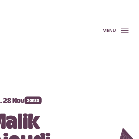
MENU
. 28 Nov
20h30
alik