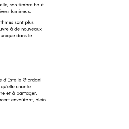
lle, son timbre haut
nivers lumineux.
ythmes sont plus
’ouvre à de nouveaux
 unique dans le
e d’Estelle Giordani
, qu’elle chante
re et à partager.
ncert envoûtant, plein