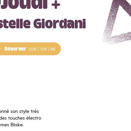
joudi
+
stelle Giordani
Réserver
20€ | 12€ | 8€
nné son style très
des touches électro
ames Blake.