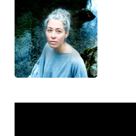
Programmation
Bil
Saison 2026-2027
Autour de la saison
L’é
Les vendredis-midis du Quai des Arts
Spec
Les actions culturelles
Doss