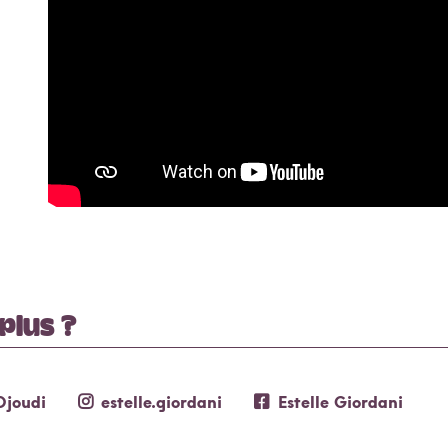
Les résidences d’artistes
 plus ?
Djoudi
estelle.giordani
Estelle Giordani