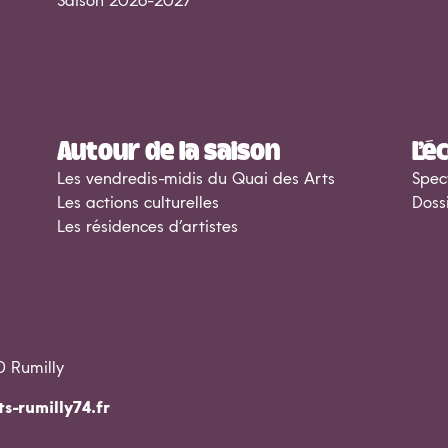
Saison 2026-2027
Autour de la saison
L’é
Les vendredis-midis du Quai des Arts
Spec
Les actions culturelles
Doss
Les résidences d’artistes
0 Rumilly
s-rumilly74.fr