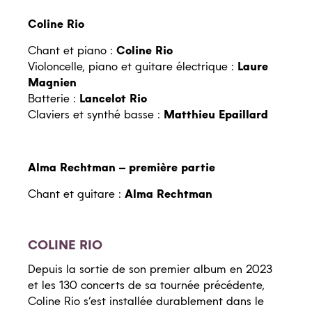
Les vendredis-midis du Quai des Arts
Coline Rio
Les actions culturelles
Chant et piano :
Coline Rio
Les résidences d’artistes
Violoncelle, piano et guitare électrique :
Laure
Magnien
Batterie :
Lancelot Rio
Claviers et synthé basse :
Matthieu Epaillard
L’école du spectateur
Alma Rechtman – première partie
Spectacles scolaires
Dossiers pédagogiques
Chant et guitare :
Alma Rechtman
COLINE RIO
Depuis la sortie de son premier album en 2023
et les 130 concerts de sa tournée précédente,
Coline Rio s’est installée durablement dans le