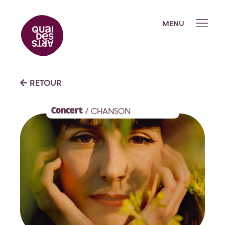
MENU
Quai des Arts
RETOUR
L’équipe
Concert
/ CHANSON
Les partenaires et réseaux
Galerie photo
Programmation
Saison 2026-2027