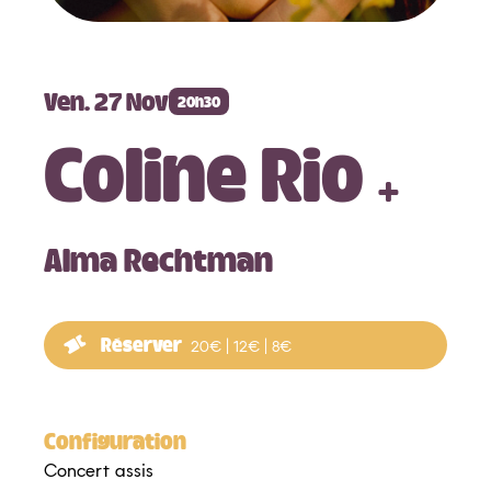
Billetterie en ligne
Ven. 27 Nov
20h30
Coline Rio
+
Infos Pratiques
Alma Rechtman
Tarifs & Abonnements
Accueil et billetterie
Réserver
20€ | 12€ | 8€
Médiathèque Quai des Arts
Configuration
Autour de la saison
Concert assis